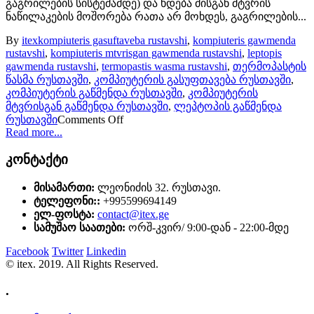
გაგრილების სისტემამდე) და ხდება მისგან მტვრის
ნაწილაკების მოშორება რათა არ მოხდეს, გაგრილების...
By
itex
kompiuteris gasuftaveba rustavshi
,
kompiuteris gawmenda
rustavshi
,
kompiuteris mtvrisgan gawmenda rustavshi
,
leptopis
gawmenda rustavshi
,
termopastis wasma rustavshi
,
თერმოპასტის
წასმა რუსთავში
,
კომპიუტერის გასუფთავება რუსთავში
,
კომპიუტერის გაწმენდა რუსთავში
,
კომპიუტერის
მტვრისგან გაწმენდა რუსთავში
,
ლეპტოპის გაწმენდა
რუსთავში
Comments Off
Read more...
კონტაქტი
მისამართი:
ლეონიძის 32. რუსთავი.
ტელეფონი::
+995599694149
ელ-ფოსტა:
contact@itex.ge
სამუშაო საათები:
ორშ-კვირ/ 9:00-დან - 22:00-მდე
Facebook
Twitter
Linkedin
© itex. 2019. All Rights Reserved.
.