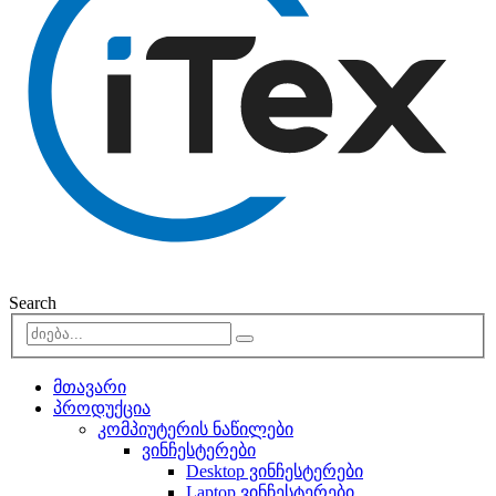
Search
მთავარი
პროდუქცია
კომპიუტერის ნაწილები
ვინჩესტერები
Desktop ვინჩესტერები
Laptop ვინჩესტერები