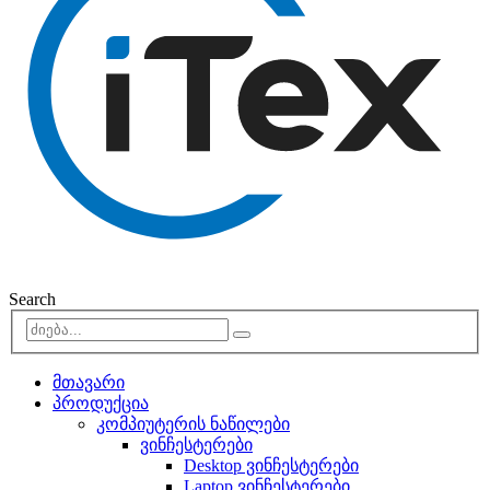
Search
მთავარი
პროდუქცია
კომპიუტერის ნაწილები
ვინჩესტერები
Desktop ვინჩესტერები
Laptop ვინჩესტერები