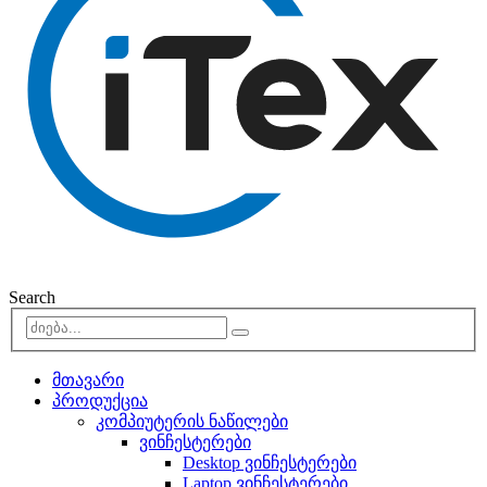
Search
მთავარი
პროდუქცია
კომპიუტერის ნაწილები
ვინჩესტერები
Desktop ვინჩესტერები
Laptop ვინჩესტერები