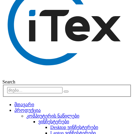
Search
მთავარი
პროდუქცია
კომპიუტერის ნაწილები
ვინჩესტერები
Desktop ვინჩესტერები
Laptop ვინჩესტერები