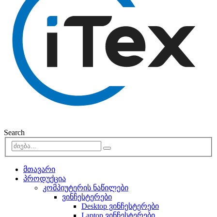
Search
მთავარი
პროდუქცია
კომპიუტერის ნაწილები
ვინჩესტერები
Desktop ვინჩესტერები
Laptop ვინჩესტერები