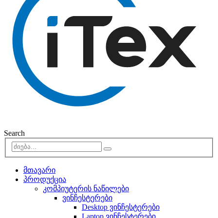
Search
მთავარი
პროდუქცია
კომპიუტერის ნაწილები
ვინჩესტერები
Desktop ვინჩესტერები
Laptop ვინჩესტერები