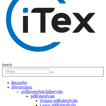
Search
მთავარი
პროდუქცია
კომპიუტერის ნაწილები
ვინჩესტერები
Desktop ვინჩესტერები
Laptop ვინჩესტერები