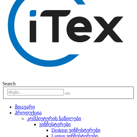
Search
მთავარი
პროდუქცია
კომპიუტერის ნაწილები
ვინჩესტერები
Desktop ვინჩესტერები
Laptop ვინჩესტერები