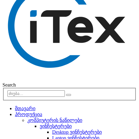
Search
მთავარი
პროდუქცია
კომპიუტერის ნაწილები
ვინჩესტერები
Desktop ვინჩესტერები
Laptop ვინჩესტერები