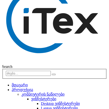
Search
მთავარი
პროდუქცია
კომპიუტერის ნაწილები
ვინჩესტერები
Desktop ვინჩესტერები
Laptop ვინჩესტერები