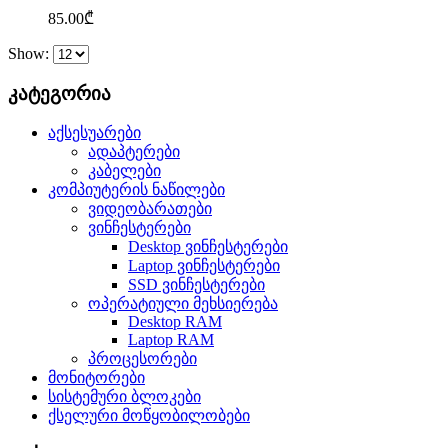
85.00
₾
Show:
კატეგორია
აქსესუარები
ადაპტერები
კაბელები
კომპიუტერის ნაწილები
ვიდეობარათები
ვინჩესტერები
Desktop ვინჩესტერები
Laptop ვინჩესტერები
SSD ვინჩესტერები
ოპერატიული მეხსიერება
Desktop RAM
Laptop RAM
პროცესორები
მონიტორები
სისტემური ბლოკები
ქსელური მოწყობილობები