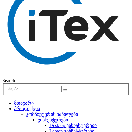
Search
მთავარი
პროდუქცია
კომპიუტერის ნაწილები
ვინჩესტერები
Desktop ვინჩესტერები
Laptop ვინჩესტერები