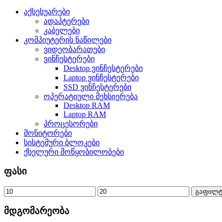
აქსესუარები
ადაპტერები
კაბელები
კომპიუტერის ნაწილები
ვიდეობარათები
ვინჩესტერები
Desktop ვინჩესტერები
Laptop ვინჩესტერები
SSD ვინჩესტერები
ოპერატიული მეხსიერება
Desktop RAM
Laptop RAM
პროცესორები
მონიტორები
სისტემური ბლოკები
ქსელური მოწყობილობები
ფასი
გაფილტ
მდგომარეობა