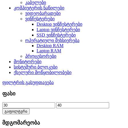
კაბელები
კომპიუტერის ნაწილები
ვიდეობარათები
ვინჩესტერები
Desktop ვინჩესტერები
Laptop ვინჩესტერები
SSD ვინჩესტერები
ოპერატიული მეხსიერება
Desktop RAM
Laptop RAM
პროცესორები
მონიტორები
სისტემური ბლოკები
ქსელური მოწყობილობები
ფილტრის გასუფთავება
ფასი
გაფილტვრა
მდგომარეობა