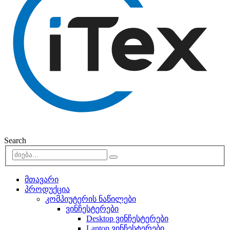
Search
მთავარი
პროდუქცია
კომპიუტერის ნაწილები
ვინჩესტერები
Desktop ვინჩესტერები
Laptop ვინჩესტერები