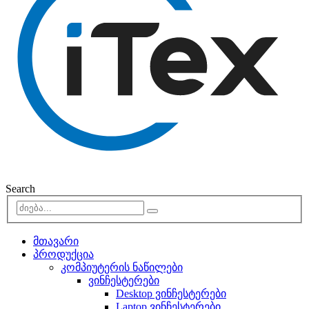
Search
მთავარი
პროდუქცია
კომპიუტერის ნაწილები
ვინჩესტერები
Desktop ვინჩესტერები
Laptop ვინჩესტერები