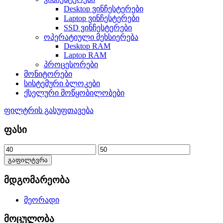
Desktop ვინჩესტერები
Laptop ვინჩესტერები
SSD ვინჩესტერები
ოპერატიული მეხსიერება
Desktop RAM
Laptop RAM
პროცესორები
მონიტორები
სისტემური ბლოკები
ქსელური მოწყობილობები
ფილტრის გასუფთავება
ფასი
გაფილტვრა
მდგომარეობა
მეორადი
მოცულობა