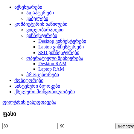
აქსესუარები
ადაპტერები
კაბელები
კომპიუტერის ნაწილები
ვიდეობარათები
ვინჩესტერები
Desktop ვინჩესტერები
Laptop ვინჩესტერები
SSD ვინჩესტერები
ოპერატიული მეხსიერება
Desktop RAM
Laptop RAM
პროცესორები
მონიტორები
სისტემური ბლოკები
ქსელური მოწყობილობები
ფილტრის გასუფთავება
ფასი
გაფილტ