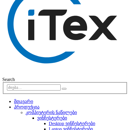
Search
მთავარი
პროდუქცია
კომპიუტერის ნაწილები
ვინჩესტერები
Desktop ვინჩესტერები
Laptop ვინჩესტერები