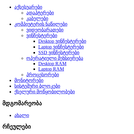
აქსესუარები
ადაპტერები
კაბელები
კომპიუტერის ნაწილები
ვიდეობარათები
ვინჩესტერები
Desktop ვინჩესტერები
Laptop ვინჩესტერები
SSD ვინჩესტერები
ოპერატიული მეხსიერება
Desktop RAM
Laptop RAM
პროცესორები
მონიტორები
სისტემური ბლოკები
ქსელური მოწყობილობები
მდგომარეობა
ახალი
რჩეულები